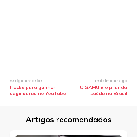
Navegação
Artigo anterior
Próximo artigo
Hacks para ganhar
O SAMU é o pilar da
de
seguidores no YouTube
saúde no Brasil
post
Artigos recomendados