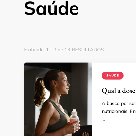
Saúde
Exibindo: 1 - 9 de 13 RESULTADOS
SAÚDE
Qual a dose
A busca por sa
nutricionais. 
…