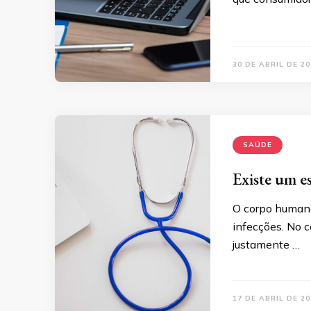
30 DE ABRIL DE 20
SAÚDE
Existe um es
O corpo humano
infecções. No c
justamente …
17 DE ABRIL DE 20