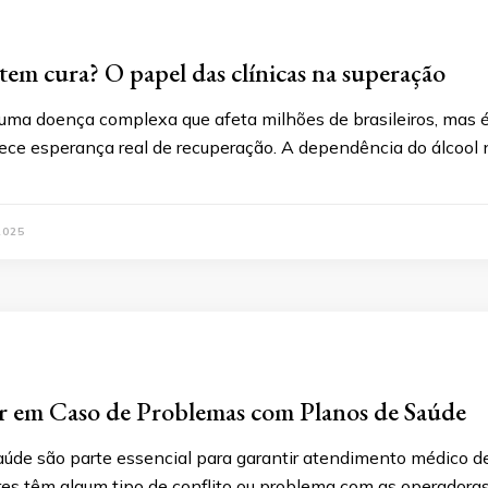
tem cura? O papel das clínicas na superação
 uma doença complexa que afeta milhões de brasileiros, mas é
rece esperança real de recuperação. A dependência do álcool
2025
r em Caso de Problemas com Planos de Saúde
aúde são parte essencial para garantir atendimento médico de
es têm algum tipo de conflito ou problema com as operadora