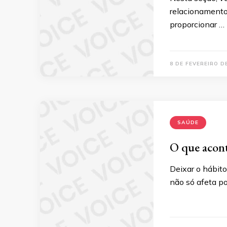
relacionamento
proporcionar …
8 DE FEVEREIRO D
SAÚDE
O que acont
Deixar o hábito
não só afeta p