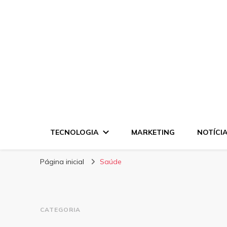
Disck Negócios
Oportunidades e Negócios
TECNOLOGIA
MARKETING
NOTÍCI
Página inicial
Saúde
CATEGORIA