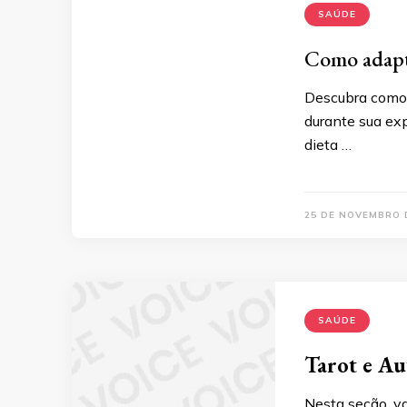
SAÚDE
Como adapta
Descubra como 
durante sua ex
dieta …
25 DE NOVEMBRO 
SAÚDE
Tarot e Au
Nesta seção, v