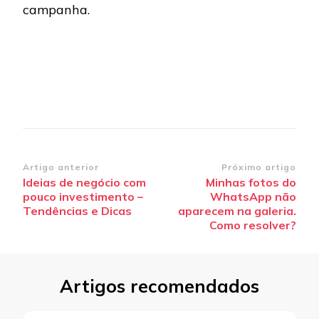
campanha.
Navegação
Artigo anterior
Próximo artigo
Ideias de negócio com
Minhas fotos do
de
pouco investimento –
WhatsApp não
post
Tendências e Dicas
aparecem na galeria.
Como resolver?
Artigos recomendados