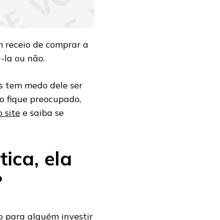
m receio de comprar a
-la ou não.
is tem medo dele ser
o fique preocupado,
 site
e saiba se
ica, ela
?
vo para alguém investir