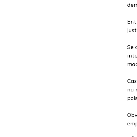
dem
Ent
jus
Se 
int
mac
Cas
na 
poi
Obv
emp