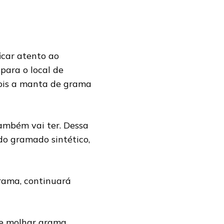
icar atento ao
para o local de
pois a manta de grama
também vai ter. Dessa
do gramado sintético,
grama, continuará
 de molhar grama