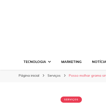
Disck Negócios
Disck Negócios
Oportunidades e Negócios
TECNOLOGIA
MARKETING
NOTÍCI
Página inicial
Serviços
Posso molhar grama sin
SERVIÇOS