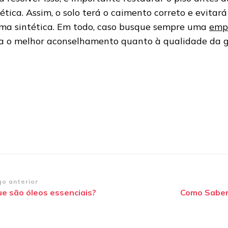
tética. Assim, o solo terá o caimento correto e evita
ma sintética. Em todo, caso busque sempre uma
empr
a o melhor aconselhamento quanto à qualidade da 
vegação
go anterior
ue são óleos essenciais?
Como Saber
st