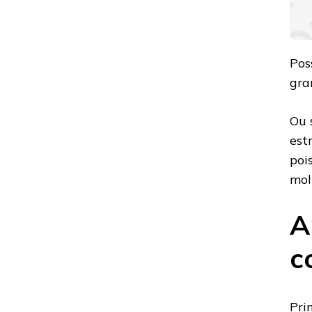
Pos
gra
Ou 
est
poi
mol
A
c
Pri