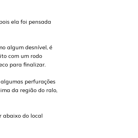
pois ela foi pensada
o algum desnível, é
eito com um rodo
co para finalizar.
r algumas perfurações
ima da região do ralo,
r abaixo do local