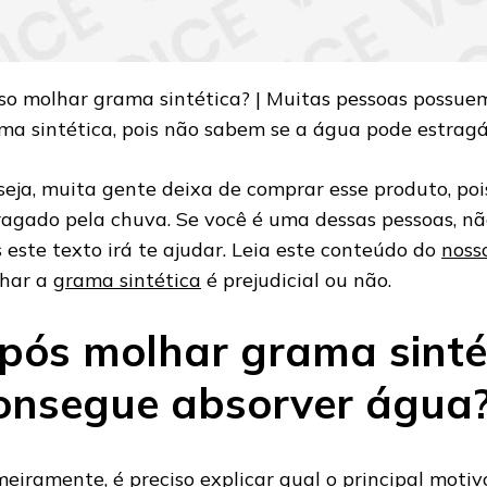
so molhar grama sintética? | Muitas pessoas possue
ma sintética, pois não sabem se a água pode estragá
seja, muita gente deixa de comprar esse produto, po
ragado pela chuva. Se você é uma dessas pessoas, nã
s este texto irá te ajudar. Leia este conteúdo do
nosso
har a
grama sintética
é prejudicial ou não.
pós molhar grama sintét
onsegue absorver água
meiramente, é preciso explicar qual o principal moti