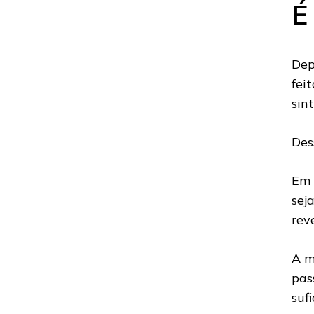
É
Dep
fei
sin
Des
Em 
sej
rev
A m
pas
suf