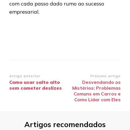
com cada passo dado rumo ao sucesso
empresarial.
Navegação
Artigo anterior
Próximo artigo
Como usar salto alto
Desvendando os
de
sem cometer deslizes
Mistérios: Problemas
post
Comuns em Carros e
Como Lidar com Eles
Artigos recomendados