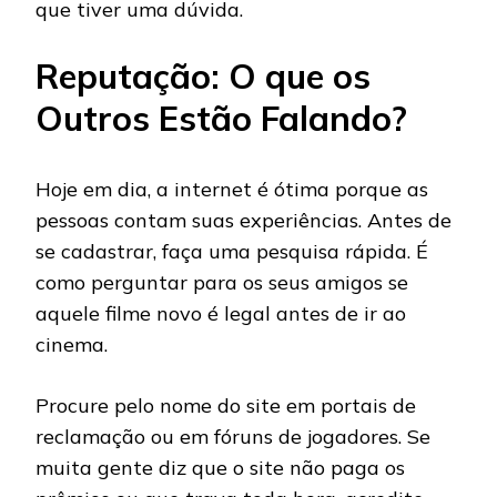
que tiver uma dúvida.
Reputação: O que os
Outros Estão Falando?
Hoje em dia, a internet é ótima porque as
pessoas contam suas experiências. Antes de
se cadastrar, faça uma pesquisa rápida. É
como perguntar para os seus amigos se
aquele filme novo é legal antes de ir ao
cinema.
Procure pelo nome do site em portais de
reclamação ou em fóruns de jogadores. Se
muita gente diz que o site não paga os