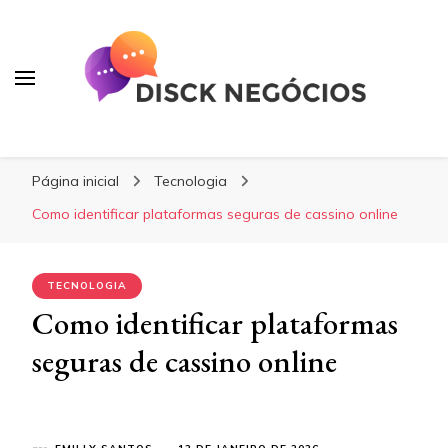
Disck Negócios
Oportunidades e Negócios
Página inicial
Tecnologia
Como identificar plataformas seguras de cassino online
TECNOLOGIA
Como identificar plataformas
seguras de cassino online