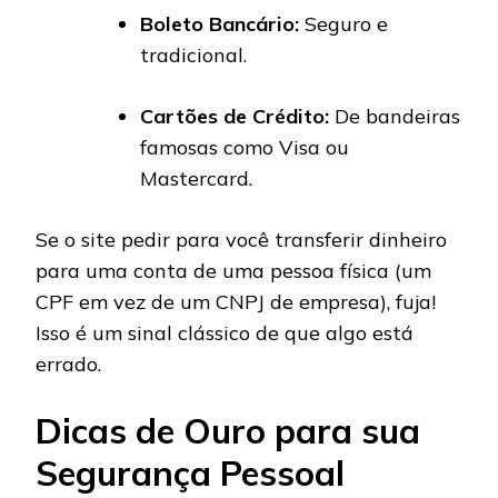
Boleto Bancário:
Seguro e
tradicional.
Cartões de Crédito:
De bandeiras
famosas como Visa ou
Mastercard.
Se o site pedir para você transferir dinheiro
para uma conta de uma pessoa física (um
CPF em vez de um CNPJ de empresa), fuja!
Isso é um sinal clássico de que algo está
errado.
Dicas de Ouro para sua
Segurança Pessoal