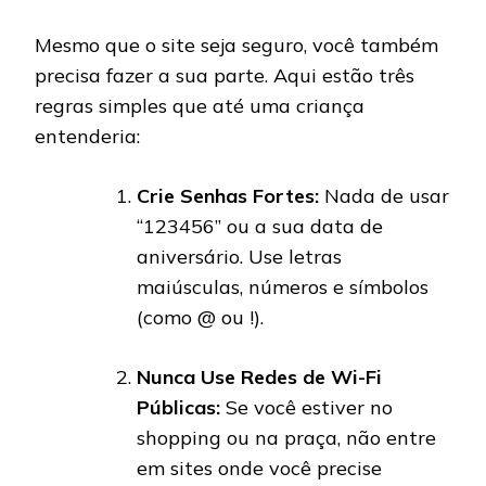
Mesmo que o site seja seguro, você também
precisa fazer a sua parte. Aqui estão três
regras simples que até uma criança
entenderia:
Crie Senhas Fortes:
Nada de usar
“123456” ou a sua data de
aniversário. Use letras
maiúsculas, números e símbolos
(como @ ou !).
Nunca Use Redes de Wi-Fi
Públicas:
Se você estiver no
shopping ou na praça, não entre
em sites onde você precise