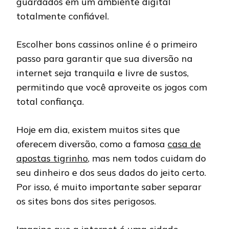
guardados em um ambiente digital
totalmente confiável.
Escolher bons cassinos online é o primeiro
passo para garantir que sua diversão na
internet seja tranquila e livre de sustos,
permitindo que você aproveite os jogos com
total confiança.
Hoje em dia, existem muitos sites que
oferecem diversão, como a famosa
casa de
apostas tigrinho
, mas nem todos cuidam do
seu dinheiro e dos seus dados do jeito certo.
Por isso, é muito importante saber separar
os sites bons dos sites perigosos.