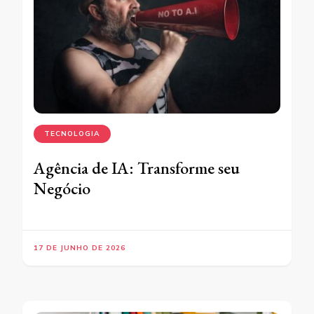
TECNOLOGIA
Agência de IA: Transforme seu
Negócio
17 DE JUNHO DE 2026