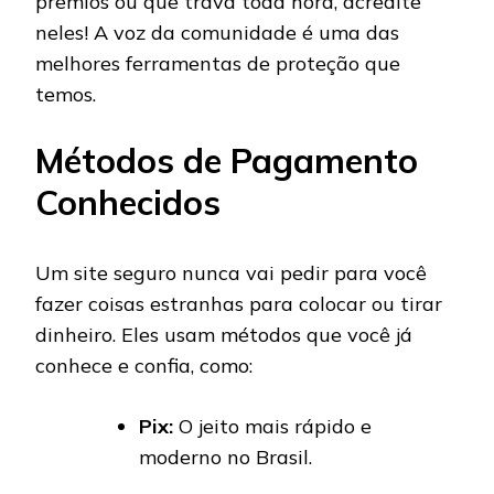
prêmios ou que trava toda hora, acredite
neles! A voz da comunidade é uma das
melhores ferramentas de proteção que
temos.
Métodos de Pagamento
Conhecidos
Um site seguro nunca vai pedir para você
fazer coisas estranhas para colocar ou tirar
dinheiro. Eles usam métodos que você já
conhece e confia, como:
Pix:
O jeito mais rápido e
moderno no Brasil.