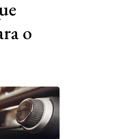
Que
ara o