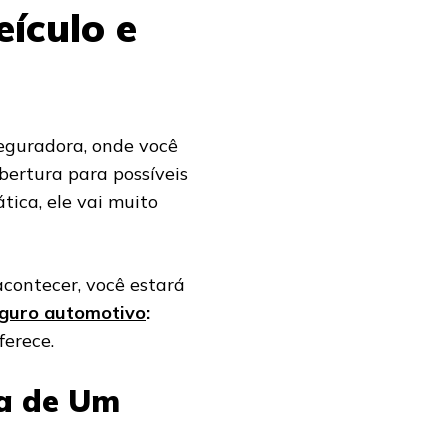
ículo e
eguradora, onde você
ertura para possíveis
tica, ele vai muito
acontecer, você estará
guro automotivo
:
ferece.
sa de Um