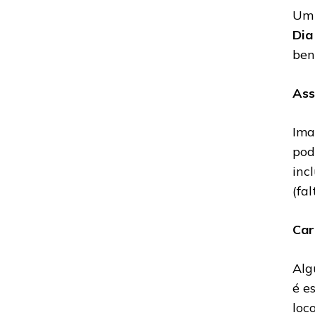
U
Dia
ben
Ass
Ima
pod
inc
(fa
Car
Alg
é e
loc