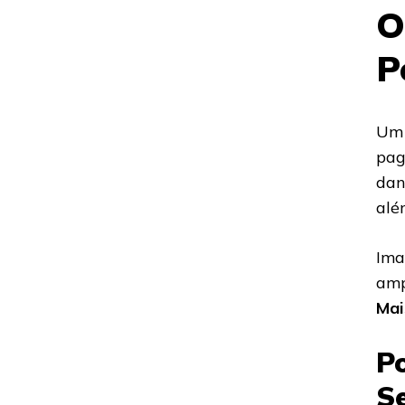
O
P
Um 
pag
dan
alé
Ima
amp
Mai
P
S