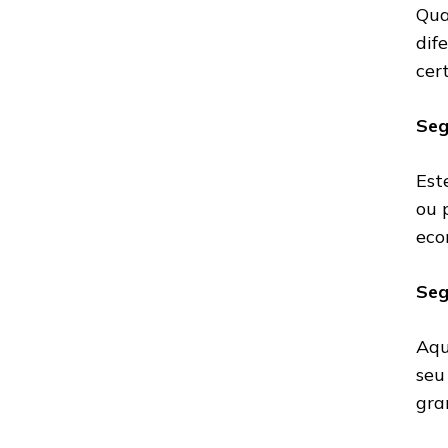
Qua
dif
cer
Seg
Est
ou 
eco
Seg
Aqu
seu
gra