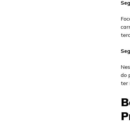
Seg
Foc
car
terc
Seg
Nes
do 
ter
B
P