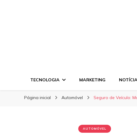
Disck Negócios
Disck Negócios
Oportunidades e Negócios
TECNOLOGIA
MARKETING
NOTÍCI
Página inicial
Automóvel
Seguro de Veículo: M
AUTOMÓVEL