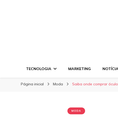
Disck Negócios
Disck Negócios
Oportunidades e Negócios
TECNOLOGIA
MARKETING
NOTÍCI
Página inicial
Moda
Saiba onde comprar óculos
MODA