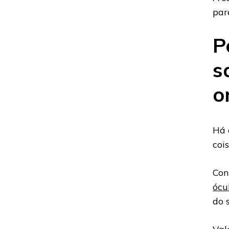
par
P
s
o
Há 
coi
Con
ócu
do 