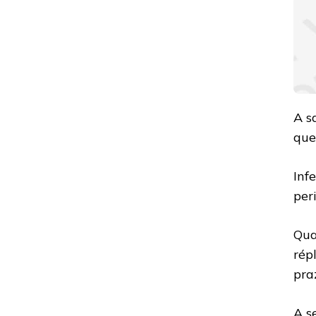
A s
que
Inf
per
Qua
rép
pra
A s