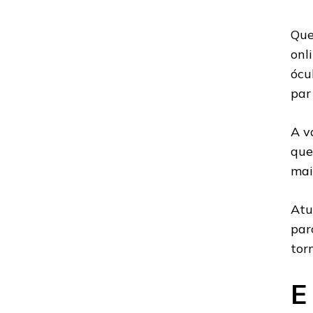
Que
onl
ócu
par
A v
que
mai
Atu
par
tor
E