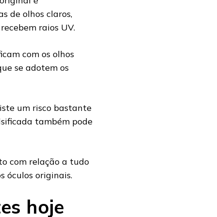
original é
 de olhos claros,
 recebem raios UV.
 ficam com os olhos
 que se adotem os
iste um risco bastante
 falsificada também pode
to com relação a tudo
 óculos originais.
es hoje