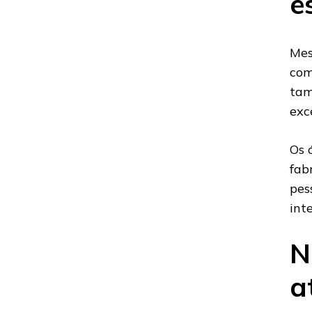
e
Mes
com
tam
exc
Os 
fab
pes
int
N
a