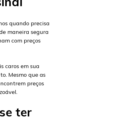
inal
nos quando precisa
l de maneira segura
lham com preços
is caros em sua
lto. Mesmo que as
 encontrem preços
zoável.
se ter