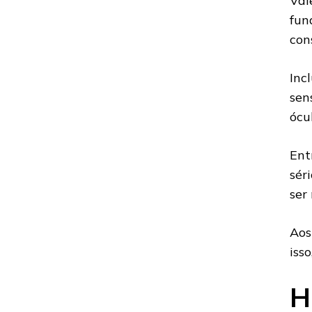
Val
fun
con
Inc
sen
ócul
Ent
sér
ser
Aos
iss
H