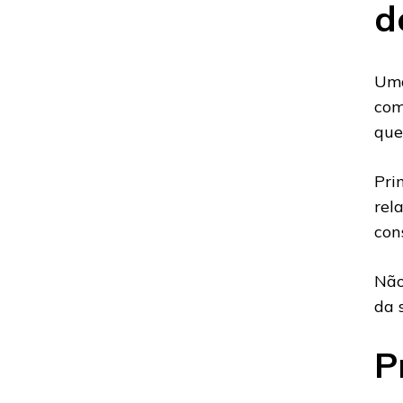
d
Uma
com
que
Pri
rel
con
Não
da 
P