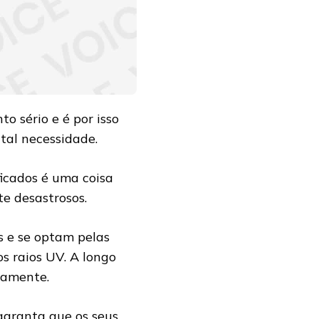
o sério e é por isso
tal necessidade.
ficados é uma coisa
te desastrosos.
s e se optam pelas
os raios UV. A longo
idamente.
 garanta que os seus