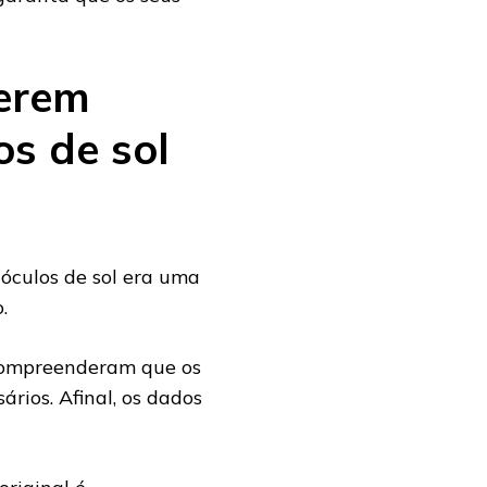
erem
s de sol
culos de sol era uma
o.
compreenderam que os
ários. Afinal, os dados