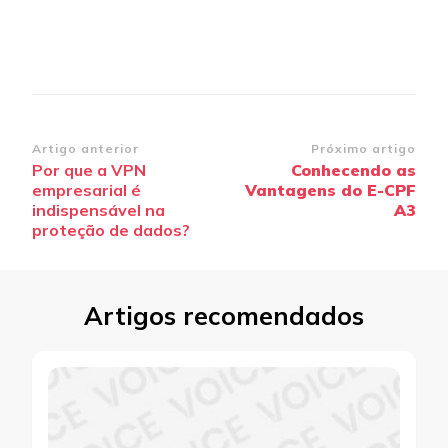
Navegação
Artigo anterior
Próximo artigo
Por que a VPN
Conhecendo as
de
empresarial é
Vantagens do E-CPF
post
indispensável na
A3
proteção de dados?
Artigos recomendados