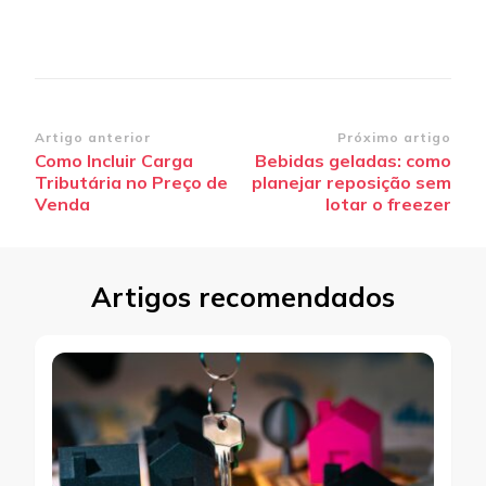
Navegação
Artigo anterior
Próximo artigo
Como Incluir Carga
Bebidas geladas: como
de
Tributária no Preço de
planejar reposição sem
post
Venda
lotar o freezer
Artigos recomendados